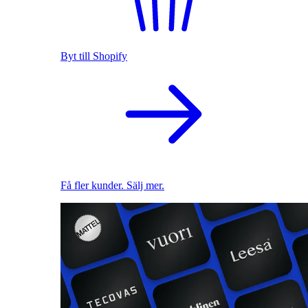
Byt till Shopify
Få fler kunder. Sälj mer.