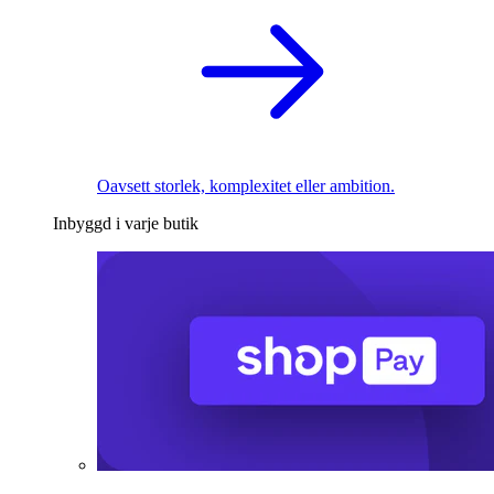
Oavsett storlek, komplexitet eller ambition.
Inbyggd i varje butik