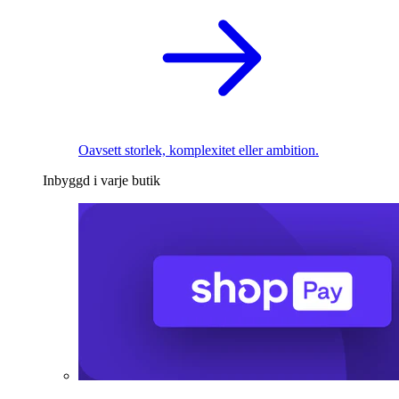
Oavsett storlek, komplexitet eller ambition.
Inbyggd i varje butik