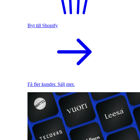
Byt till Shopify
Få fler kunder. Sälj mer.