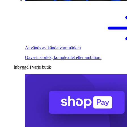
Används av kända varumärken
Oavsett storlek, komplexitet eller ambition.
Inbyggd i varje butik