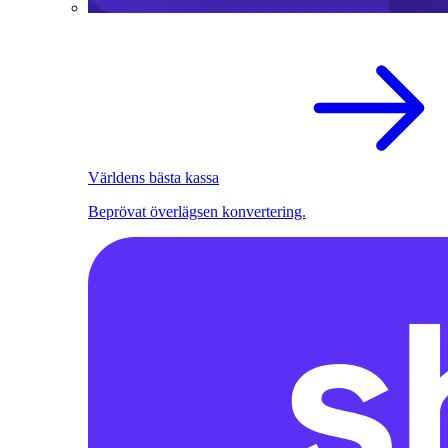
Världens bästa kassa
Beprövat överlägsen konvertering.