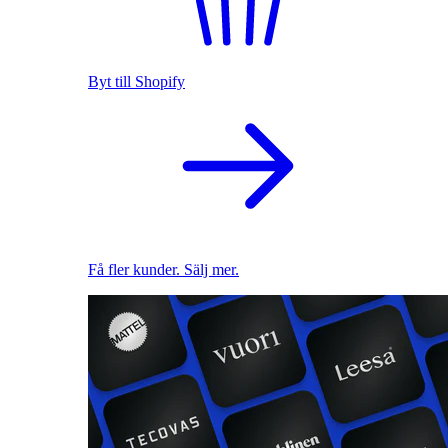
Byt till Shopify
Få fler kunder. Sälj mer.