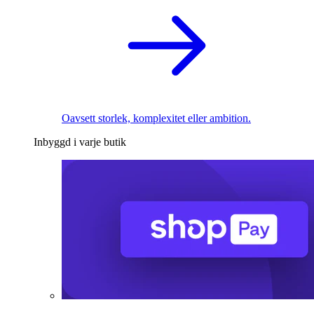
Oavsett storlek, komplexitet eller ambition.
Inbyggd i varje butik