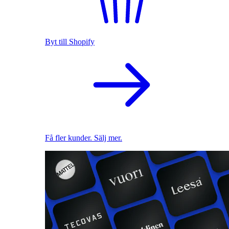
Byt till Shopify
Få fler kunder. Sälj mer.