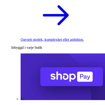
Oavsett storlek, komplexitet eller ambition.
Inbyggd i varje butik