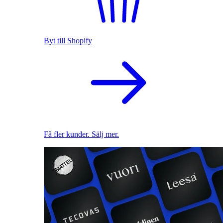
Byt till Shopify
Få fler kunder. Sälj mer.