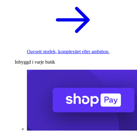
Oavsett storlek, komplexitet eller ambition.
Inbyggd i varje butik