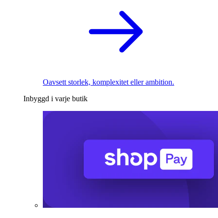
Oavsett storlek, komplexitet eller ambition.
Inbyggd i varje butik