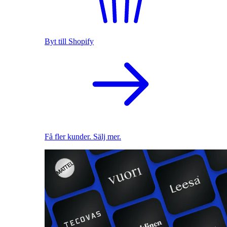
Byt till Shopify
Få fler kunder. Sälj mer.