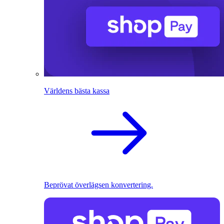
Världens bästa kassa
Beprövat överlägsen konvertering.