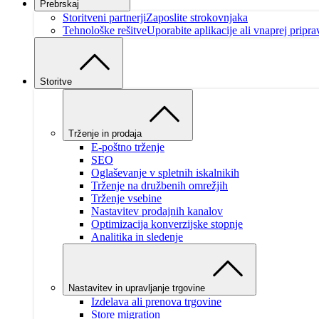
Prebrskaj
Storitveni partnerji
Zaposlite strokovnjaka
Tehnološke rešitve
Uporabite aplikacije ali vnaprej pripr
Storitve
Trženje in prodaja
E-poštno trženje
SEO
Oglaševanje v spletnih iskalnikih
Trženje na družbenih omrežjih
Trženje vsebine
Nastavitev prodajnih kanalov
Optimizacija konverzijske stopnje
Analitika in sledenje
Nastavitev in upravljanje trgovine
Izdelava ali prenova trgovine
Store migration