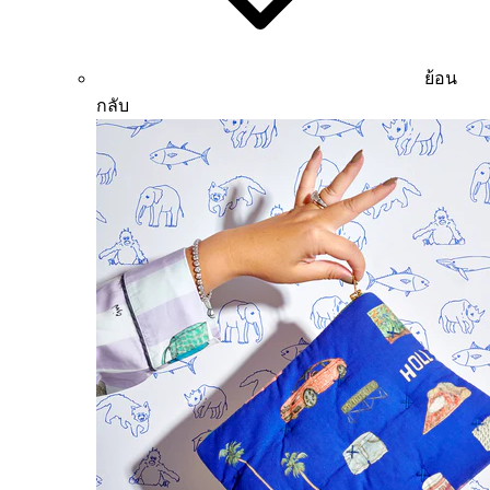
ย้อน
กลับ