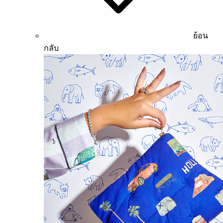
ย้อน
กลับ