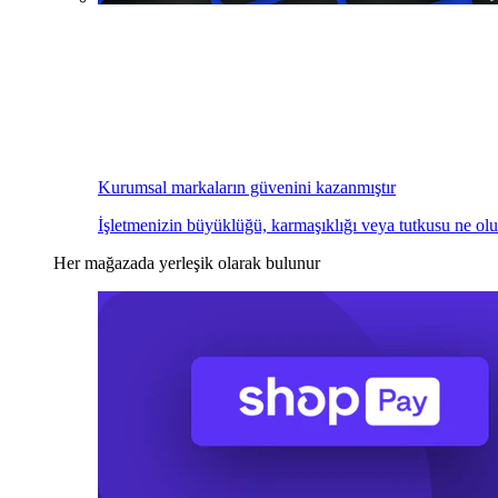
Kurumsal markaların güvenini kazanmıştır
İşletmenizin büyüklüğü, karmaşıklığı veya tutkusu ne olu
Her mağazada yerleşik olarak bulunur