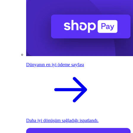
Dünyanın en iyi ödeme sayfası
Daha iyi dönüşüm sağladığı ispatlandı.