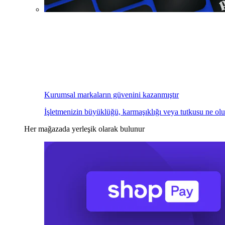
Kurumsal markaların güvenini kazanmıştır
İşletmenizin büyüklüğü, karmaşıklığı veya tutkusu ne olu
Her mağazada yerleşik olarak bulunur