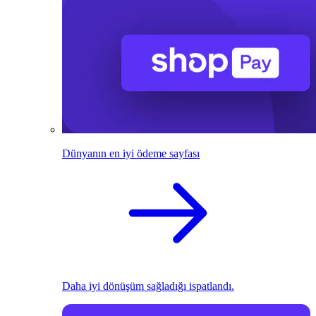
Dünyanın en iyi ödeme sayfası
Daha iyi dönüşüm sağladığı ispatlandı.