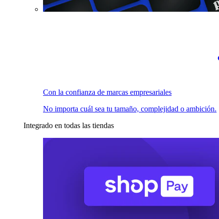
Con la confianza de marcas empresariales
No importa cuál sea tu tamaño, complejidad o ambición.
Integrado en todas las tiendas