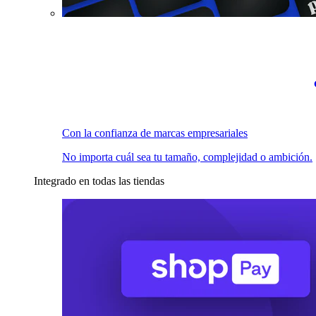
Con la confianza de marcas empresariales
No importa cuál sea tu tamaño, complejidad o ambición.
Integrado en todas las tiendas