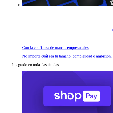
Con la confianza de marcas empresariales
No importa cuál sea tu tamaño, complejidad o ambición.
Integrado en todas las tiendas