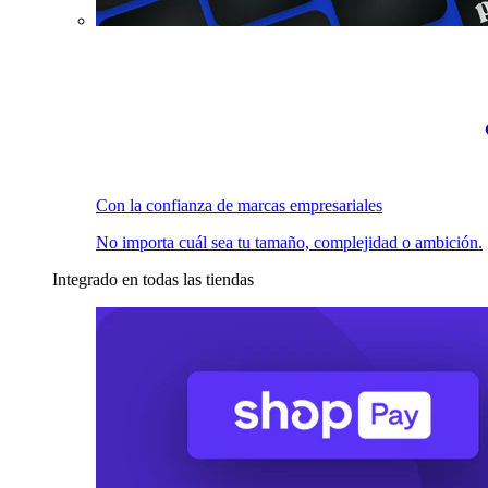
Con la confianza de marcas empresariales
No importa cuál sea tu tamaño, complejidad o ambición.
Integrado en todas las tiendas