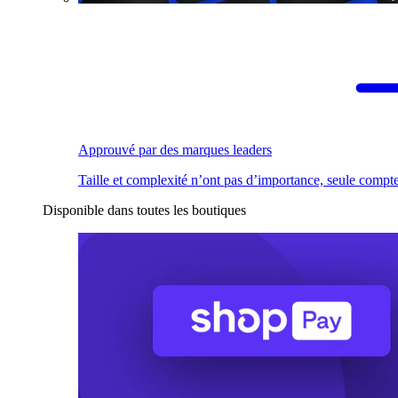
Approuvé par des marques leaders
Taille et complexité n’ont pas d’importance, seule compte
Disponible dans toutes les boutiques