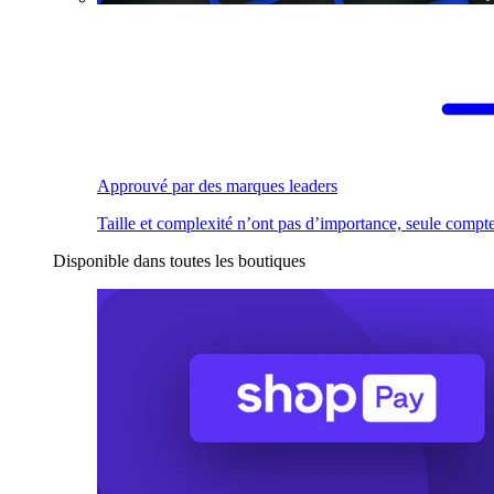
Approuvé par des marques leaders
Taille et complexité n’ont pas d’importance, seule compte
Disponible dans toutes les boutiques