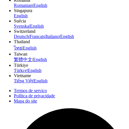
Romania
Romanian
|
English
Singapura
English
Suécia
Svenska
|
English
Switzerland
Deutsch
|
Français
|
Italiano
|
English
Thailand
ไทย
|
English
Taiwan
繁體中文
|
English
Türkiye
Türkçe
|
English
Vietname
Tiếng Việt
|
English
Termos de serviço
Política de privacidade
Mapa do site