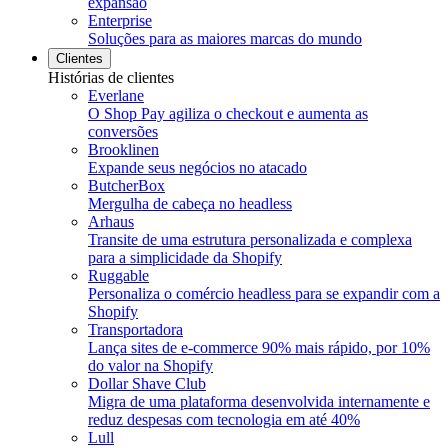
expansão
Enterprise
Soluções para as maiores marcas do mundo
Clientes
Histórias de clientes
Everlane
O Shop Pay agiliza o checkout e aumenta as
conversões
Brooklinen
Expande seus negócios no atacado
ButcherBox
Mergulha de cabeça no headless
Arhaus
Transite de uma estrutura personalizada e complexa
para a simplicidade da Shopify
Ruggable
Personaliza o comércio headless para se expandir com a
Shopify
Transportadora
Lança sites de e-commerce 90% mais rápido, por 10%
do valor na Shopify
Dollar Shave Club
Migra de uma plataforma desenvolvida internamente e
reduz despesas com tecnologia em até 40%
Lull