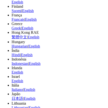
English
Finland
Suomi
|
English
França
Français
|
English
Greece
Greek
|
English
Hong Kong RAE
繁體中文
|
English
Hungary
Hungarian
|
English
Índia
Hindi
|
English
Indonésia
Indonesian
|
English
Irlanda
English
Israel
English
Itália
Italiano
|
English
Japão
日本語
|
English
Lithuania
Lithuanian
|
English