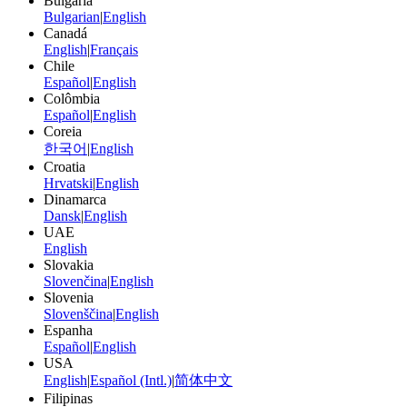
Bulgaria
Bulgarian
|
English
Canadá
English
|
Français
Chile
Español
|
English
Colômbia
Español
|
English
Coreia
한국어
|
English
Croatia
Hrvatski
|
English
Dinamarca
Dansk
|
English
UAE
English
Slovakia
Slovenčina
|
English
Slovenia
Slovenščina
|
English
Espanha
Español
|
English
USA
English
|
Español (Intl.)
|
简体中文
Filipinas