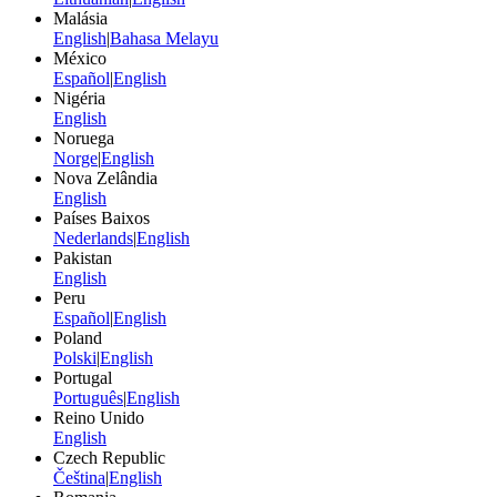
Malásia
English
|
Bahasa Melayu
México
Español
|
English
Nigéria
English
Noruega
Norge
|
English
Nova Zelândia
English
Países Baixos
Nederlands
|
English
Pakistan
English
Peru
Español
|
English
Poland
Polski
|
English
Portugal
Português
|
English
Reino Unido
English
Czech Republic
Čeština
|
English