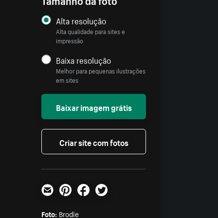
Alta resolução
Alta qualidade para sites e
impressão
Baixa resolução
Melhor para pequenas ilustrações
em sites
Baixar imagem grátis
Criar site com fotos
E-mail
Pinterest
Facebook
Twitter
Foto:
Brodie