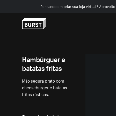
Pensando em criar sua loja virtual? Aproveit
Pular para o conteúdo
Hambúrguer e
batatas fritas
Mão segura prato com
cheeseburger e batatas
fritas rústicas.
Tamanho da foto