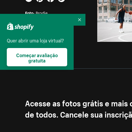
E-mail
Pinterest
Facebook
Twitter
Foto:
Brodie
Recolher
Licença:
Creative Commons
Quer abrir uma loja virtual?
Começar avaliação
gratuita
Acesse as fotos grátis e mais
de todos. Cancele sua inscri