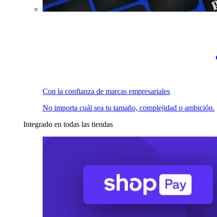
Con la confianza de marcas empresariales
No importa cuál sea tu tamaño, complejidad o ambición.
Integrado en todas las tiendas