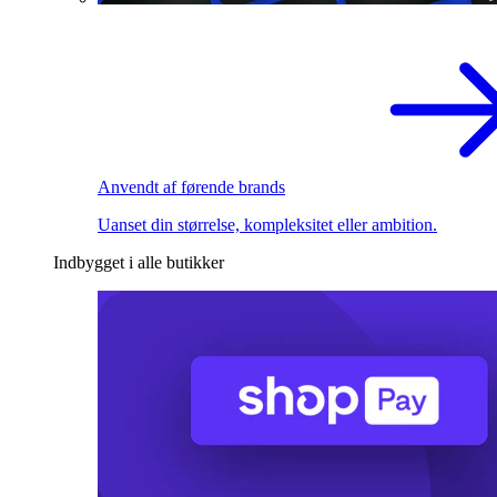
Anvendt af førende brands
Uanset din størrelse, kompleksitet eller ambition.
Indbygget i alle butikker