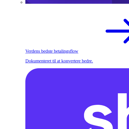
Verdens bedste betalingsflow
Dokumenteret til at konvertere bedre.