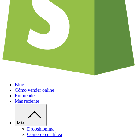
Blog
Cómo vender online
Emprender
Más reciente
Más
Dropshipping
Comercio en línea