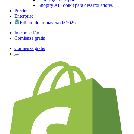
Shopify AI Toolkit para desarrolladores
Precios
Enterprise
Edition de primavera de 2026
Iniciar sesión
Comienza gratis
Comienza gratis