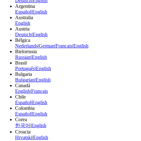
Deutsch
|
English
Argentina
Español
|
English
Australia
English
Austria
Deutsch
|
English
Bélgica
Nederlands
|
German
|
Français
|
English
Bielorrusia
Russian
|
English
Brasil
Português
|
English
Bulgaria
Bulgarian
|
English
Canadá
English
|
Français
Chile
Español
|
English
Colombia
Español
|
English
Corea
한국어
|
English
Croacia
Hrvatski
|
English