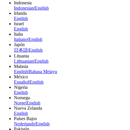
Indonesia
Indonesian
|
English
Irlanda
English
Israel
English
Italia
Italiano
|
English
Japón
日本語
|
English
Lituania
Lithuanian
|
English
Malasia
English
|
Bahasa Melayu
México
Español
|
English
Nigeria
English
Noruega
Norge
|
English
Nueva Zelanda
English
Países Bajos
Nederlands
|
English
Pakistán