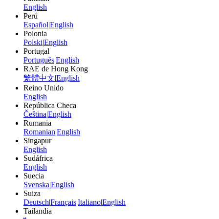
English
Perú
Español
|
English
Polonia
Polski
|
English
Portugal
Português
|
English
RAE de Hong Kong
繁體中文
|
English
Reino Unido
English
República Checa
Čeština
|
English
Rumania
Romanian
|
English
Singapur
English
Sudáfrica
English
Suecia
Svenska
|
English
Suiza
Deutsch
|
Français
|
Italiano
|
English
Tailandia