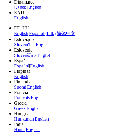
Dinamarca
Dansk
|
English
EAU
English
EE. UU.
English
|
Español (Intl.)
|
简体中文
Eslovaquia
Slovenčina
|
English
Eslovenia
Slovenščina
|
English
España
Español
|
English
Filipinas
English
Finlandia
Suomi
|
English
Francia
Français
|
English
Grecia
Greek
|
English
Hungría
Hungarian
|
English
India
Hindi
|
English