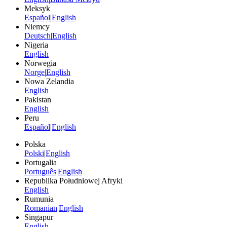
Meksyk
Español
|
English
Niemcy
Deutsch
|
English
Nigeria
English
Norwegia
Norge
|
English
Nowa Zelandia
English
Pakistan
English
Peru
Español
|
English
Polska
Polski
|
English
Portugalia
Português
|
English
Republika Południowej Afryki
English
Rumunia
Romanian
|
English
Singapur
English