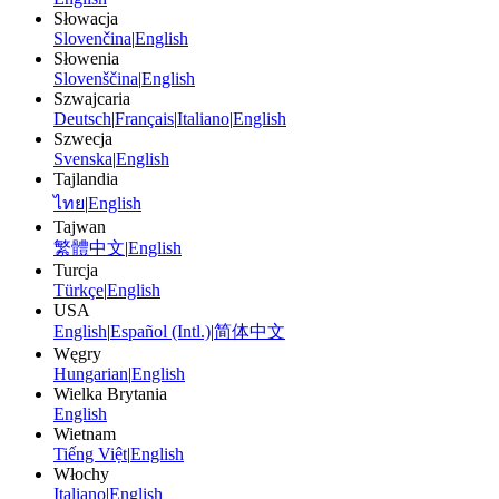
Słowacja
Slovenčina
|
English
Słowenia
Slovenščina
|
English
Szwajcaria
Deutsch
|
Français
|
Italiano
|
English
Szwecja
Svenska
|
English
Tajlandia
ไทย
|
English
Tajwan
繁體中文
|
English
Turcja
Türkçe
|
English
USA
English
|
Español (Intl.)
|
简体中文
Węgry
Hungarian
|
English
Wielka Brytania
English
Wietnam
Tiếng Việt
|
English
Włochy
Italiano
|
English