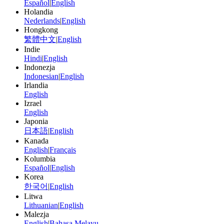
Español
|
English
Holandia
Nederlands
|
English
Hongkong
繁體中文
|
English
Indie
Hindi
|
English
Indonezja
Indonesian
|
English
Irlandia
English
Izrael
English
Japonia
日本語
|
English
Kanada
English
|
Français
Kolumbia
Español
|
English
Korea
한국어
|
English
Litwa
Lithuanian
|
English
Malezja
English
|
Bahasa Melayu