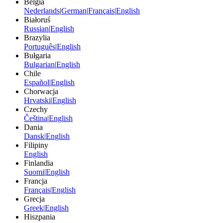
Belgia
Nederlands
|
German
|
Français
|
English
Białoruś
Russian
|
English
Brazylia
Português
|
English
Bułgaria
Bulgarian
|
English
Chile
Español
|
English
Chorwacja
Hrvatski
|
English
Czechy
Čeština
|
English
Dania
Dansk
|
English
Filipiny
English
Finlandia
Suomi
|
English
Francja
Français
|
English
Grecja
Greek
|
English
Hiszpania