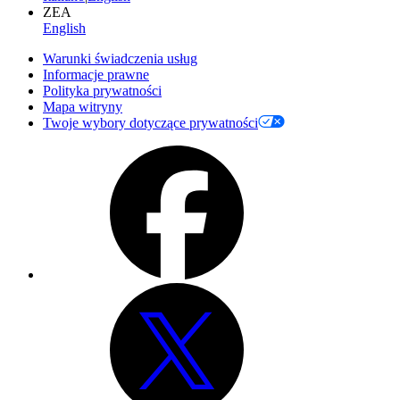
ZEA
English
Warunki świadczenia usług
Informacje prawne
Polityka prywatności
Mapa witryny
Twoje wybory dotyczące prywatności