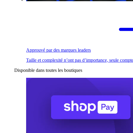
Approuvé par des marques leaders
Taille et complexité n’ont pas d’importance, seule compte
Disponible dans toutes les boutiques