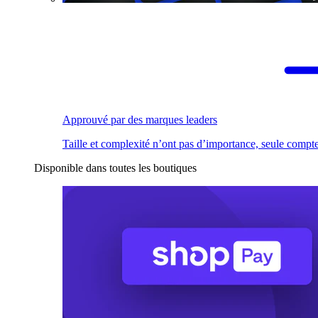
Approuvé par des marques leaders
Taille et complexité n’ont pas d’importance, seule compte
Disponible dans toutes les boutiques