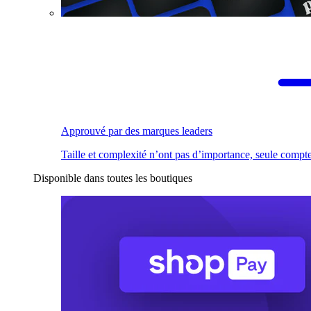
Approuvé par des marques leaders
Taille et complexité n’ont pas d’importance, seule compte
Disponible dans toutes les boutiques