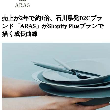
売上が2年で約4倍、石川県発D2Cブラ
ンド「ARAS」がShopify Plusプランで
描く成長曲線