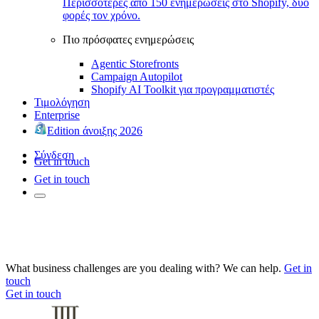
Περισσότερες από 150 ενημερώσεις στο Shopify, δύο
φορές τον χρόνο.
Πιο πρόσφατες ενημερώσεις
Agentic Storefronts
Campaign Autopilot
Shopify AI Toolkit για προγραμματιστές
Τιμολόγηση
Enterprise
Edition άνοιξης 2026
Σύνδεση
Get in touch
Get in touch
What business challenges are you dealing with? We can help.
Get in
touch
Get in touch