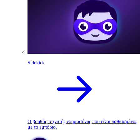
Sidekick
Ο βοηθός τεχνητής νοημοσύνης που είναι παθιασμένος
με το εμπόριο.