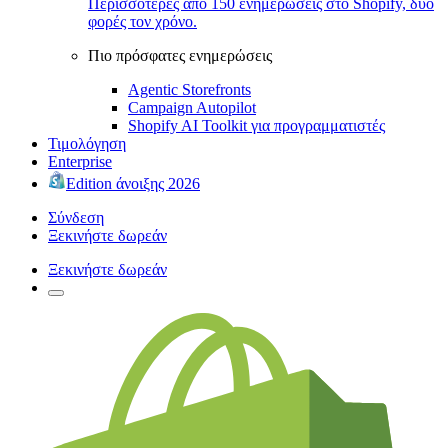
Περισσότερες από 150 ενημερώσεις στο Shopify, δύο
φορές τον χρόνο.
Πιο πρόσφατες ενημερώσεις
Agentic Storefronts
Campaign Autopilot
Shopify AI Toolkit για προγραμματιστές
Τιμολόγηση
Enterprise
Edition άνοιξης 2026
Σύνδεση
Ξεκινήστε δωρεάν
Ξεκινήστε δωρεάν