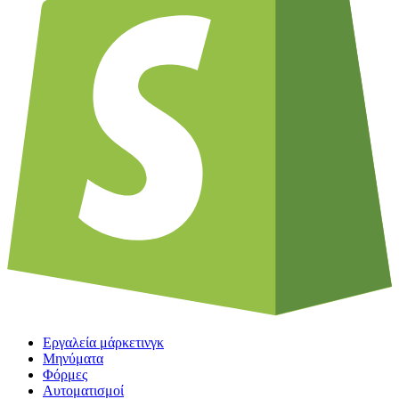
Εργαλεία μάρκετινγκ
Μηνύματα
Φόρμες
Αυτοματισμοί