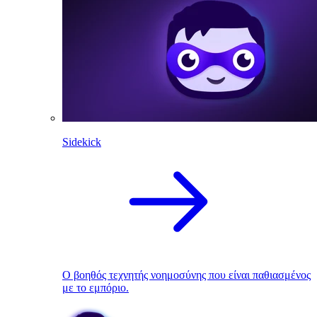
Sidekick
Ο βοηθός τεχνητής νοημοσύνης που είναι παθιασμένος
με το εμπόριο.