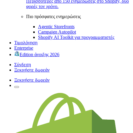
Περισσότερες από 150 ενημερώσεις στο Shopify, δύο
φορές τον χρόνο.
Πιο πρόσφατες ενημερώσεις
Agentic Storefronts
Campaign Autopilot
Shopify AI Toolkit για προγραμματιστές
Τιμολόγηση
Enterprise
Edition άνοιξης 2026
Σύνδεση
Ξεκινήστε δωρεάν
Ξεκινήστε δωρεάν