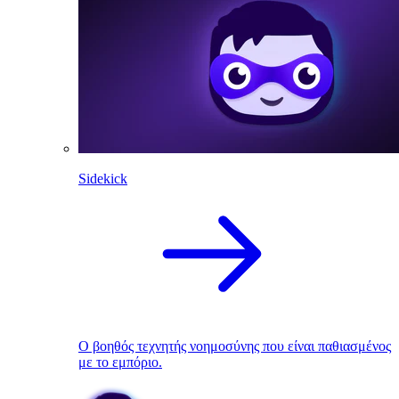
Sidekick
Ο βοηθός τεχνητής νοημοσύνης που είναι παθιασμένος
με το εμπόριο.