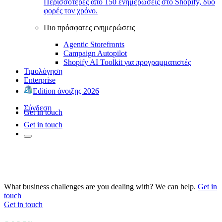
Περισσότερες από 150 ενημερώσεις στο Shopify, δύο
φορές τον χρόνο.
Πιο πρόσφατες ενημερώσεις
Agentic Storefronts
Campaign Autopilot
Shopify AI Toolkit για προγραμματιστές
Τιμολόγηση
Enterprise
Edition άνοιξης 2026
Σύνδεση
Get in touch
Get in touch
What business challenges are you dealing with? We can help.
Get in
touch
Get in touch