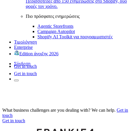
Περισσότερες από 150 ενημερώσεις στο Shopify, δύο
φορές τον χρόνο.
Πιο πρόσφατες ενημερώσεις
Agentic Storefronts
Campaign Autopilot
Shopify AI Toolkit για προγραμματιστές
Τιμολόγηση
Enterprise
Edition άνοιξης 2026
Σύνδεση
Get in touch
Get in touch
What business challenges are you dealing with? We can help.
Get in
touch
Get in touch