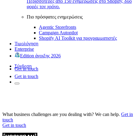
Περισσότερες από 150 ενημερώσεις στο Shopify, δύο
φορές τον χρόνο.
Πιο πρόσφατες ενημερώσεις
Agentic Storefronts
Campaign Autopilot
Shopify AI Toolkit για προγραμματιστές
Τιμολόγηση
Enterprise
Edition άνοιξης 2026
Σύνδεση
Get in touch
Get in touch
What business challenges are you dealing with? We can help.
Get in
touch
Get in touch