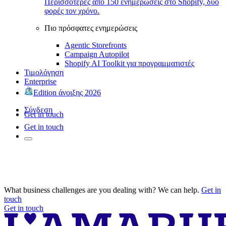
Περισσότερες από 150 ενημερώσεις στο Shopify, δύο
φορές τον χρόνο.
Πιο πρόσφατες ενημερώσεις
Agentic Storefronts
Campaign Autopilot
Shopify AI Toolkit για προγραμματιστές
Τιμολόγηση
Enterprise
Edition άνοιξης 2026
Σύνδεση
Get in touch
Get in touch
What business challenges are you dealing with? We can help.
Get in
touch
Get in touch