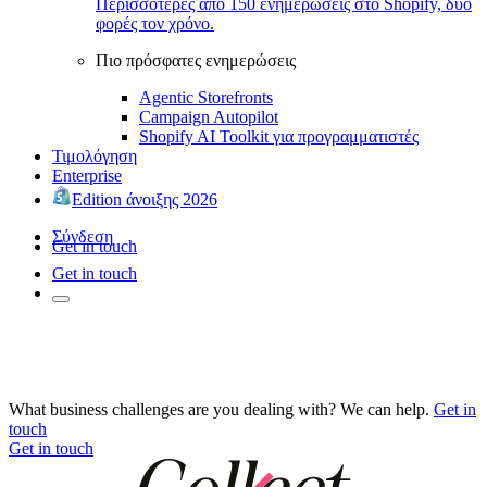
Περισσότερες από 150 ενημερώσεις στο Shopify, δύο
φορές τον χρόνο.
Πιο πρόσφατες ενημερώσεις
Agentic Storefronts
Campaign Autopilot
Shopify AI Toolkit για προγραμματιστές
Τιμολόγηση
Enterprise
Edition άνοιξης 2026
Σύνδεση
Get in touch
Get in touch
What business challenges are you dealing with? We can help.
Get in
touch
Get in touch