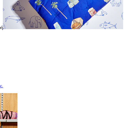
φή
ς.