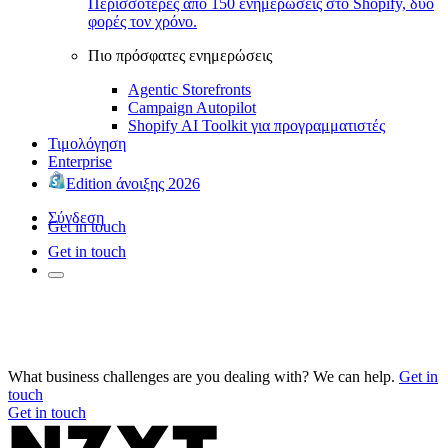
Περισσότερες από 150 ενημερώσεις στο Shopify, δύο
φορές τον χρόνο.
Πιο πρόσφατες ενημερώσεις
Agentic Storefronts
Campaign Autopilot
Shopify AI Toolkit για προγραμματιστές
Τιμολόγηση
Enterprise
Edition άνοιξης 2026
Σύνδεση
Get in touch
Get in touch
What business challenges are you dealing with? We can help.
Get in
touch
Get in touch