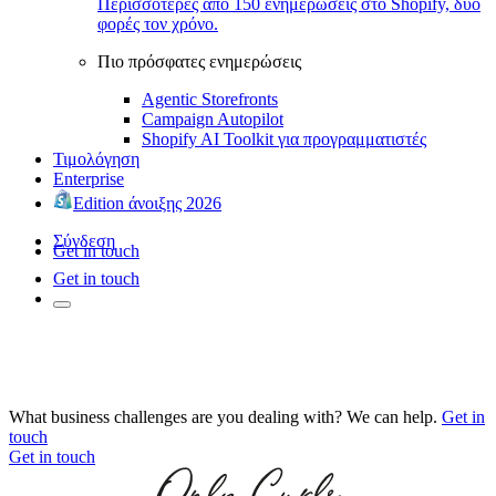
Περισσότερες από 150 ενημερώσεις στο Shopify, δύο
φορές τον χρόνο.
Πιο πρόσφατες ενημερώσεις
Agentic Storefronts
Campaign Autopilot
Shopify AI Toolkit για προγραμματιστές
Τιμολόγηση
Enterprise
Edition άνοιξης 2026
Σύνδεση
Get in touch
Get in touch
What business challenges are you dealing with? We can help.
Get in
touch
Get in touch