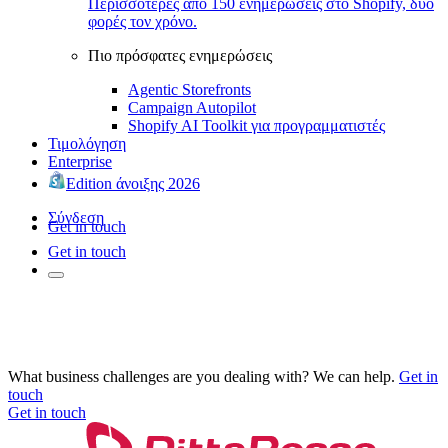
Περισσότερες από 150 ενημερώσεις στο Shopify, δύο
φορές τον χρόνο.
Πιο πρόσφατες ενημερώσεις
Agentic Storefronts
Campaign Autopilot
Shopify AI Toolkit για προγραμματιστές
Τιμολόγηση
Enterprise
Edition άνοιξης 2026
Σύνδεση
Get in touch
Get in touch
What business challenges are you dealing with? We can help.
Get in
touch
Get in touch