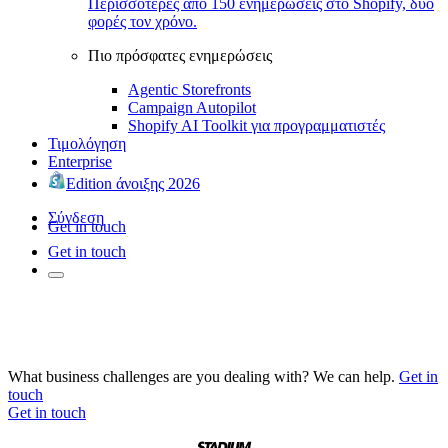
Περισσότερες από 150 ενημερώσεις στο Shopify, δύο
φορές τον χρόνο.
Πιο πρόσφατες ενημερώσεις
Agentic Storefronts
Campaign Autopilot
Shopify AI Toolkit για προγραμματιστές
Τιμολόγηση
Enterprise
Edition άνοιξης 2026
Σύνδεση
Get in touch
Get in touch
What business challenges are you dealing with? We can help.
Get in
touch
Get in touch