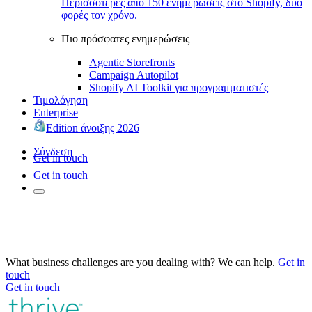
Περισσότερες από 150 ενημερώσεις στο Shopify, δύο
φορές τον χρόνο.
Πιο πρόσφατες ενημερώσεις
Agentic Storefronts
Campaign Autopilot
Shopify AI Toolkit για προγραμματιστές
Τιμολόγηση
Enterprise
Edition άνοιξης 2026
Σύνδεση
Get in touch
Get in touch
What business challenges are you dealing with? We can help.
Get in
touch
Get in touch