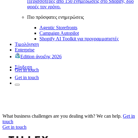
Περισσότερες από 150 ενημερώσεις στο Shopify, δύο
φορές τον χρόνο.
Πιο πρόσφατες ενημερώσεις
Agentic Storefronts
Campaign Autopilot
Shopify AI Toolkit για προγραμματιστές
Τιμολόγηση
Enterprise
Edition άνοιξης 2026
Σύνδεση
Get in touch
Get in touch
What business challenges are you dealing with? We can help.
Get in
touch
Get in touch